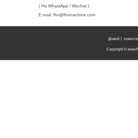
( На WhastApp / Wechat )
E-mail: fhx@fhxmachine.com
Домой
новости
Copyright © www.fh