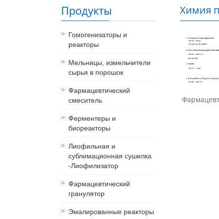
Продукты
Химия п
из Кита
Гомогенизаторы и
реакторы
Мельницы, измельчители
сырья в порошок
Фармацевтический
Фармацевти
смеситель
Ферментеры и
биореакторы
Лиофильная и
сублимационная сушилка
-Лиофилизатор
Фармацевтический
гранулятор
Эмалированные реакторы