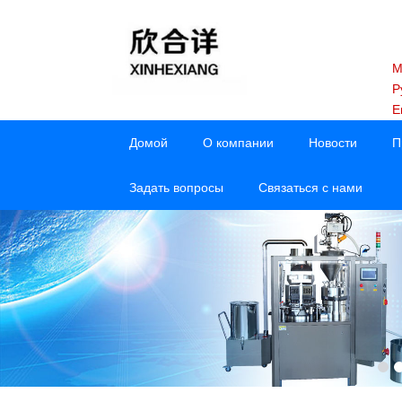
M
Р
E
Домой
О компании
Новости
П
Задать вопросы
Связаться с нами