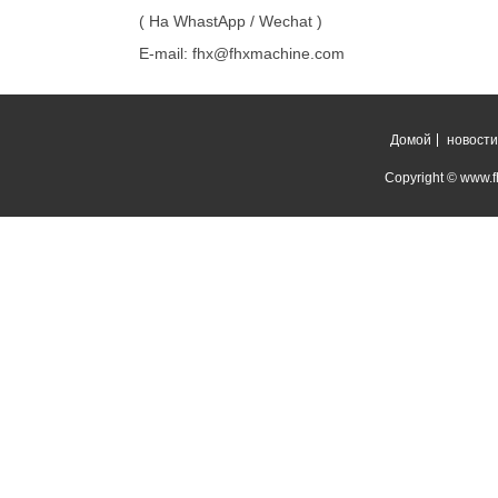
( На WhastApp / Wechat )
E-mail: fhx@fhxmachine.com
Домой
новости
Copyright © www.fh