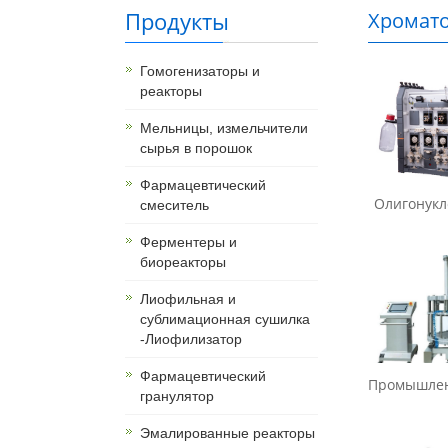
Продукты
Хромато
з китая
Гомогенизаторы и
реакторы
Мельницы, измельчители
сырья в порошок
Фармацевтический
Олигонукле
смеситель
Ферментеры и
биореакторы
Лиофильная и
сублимационная сушилка
-Лиофилизатор
Фармацевтический
Промышленн
гранулятор
Эмалированные реакторы