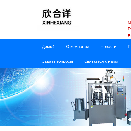
M
Р
E
Домой
О компании
Новости
П
Задать вопросы
Связаться с нами