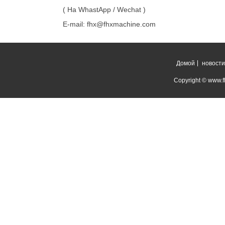
( На WhastApp / Wechat )
E-mail: fhx@fhxmachine.com
Домой
новости
Copyright © www.fh