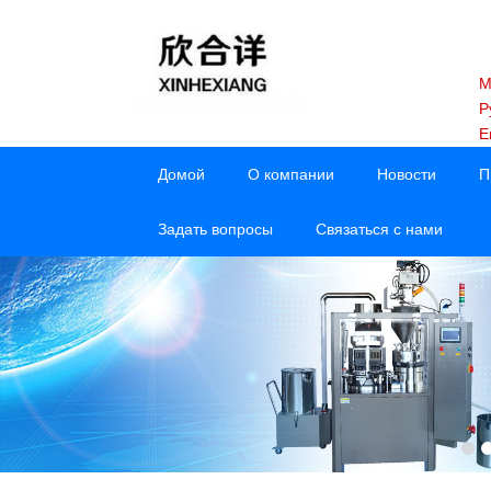
M
Р
E
Домой
О компании
Новости
П
Задать вопросы
Связаться с нами