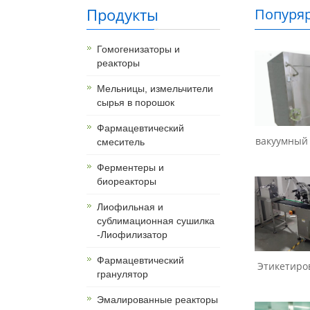
Продукты
Попуряр
й и кос
Гомогенизаторы и
з Китая
реакторы
Мельницы, измельчители
сырья в порошок
Фармацевтический
вакуумный 
смеситель
Ферментеры и
биореакторы
Лиофильная и
сублимационная сушилка
-Лиофилизатор
Фармацевтический
Этикетиров
гранулятор
Эмалированные реакторы