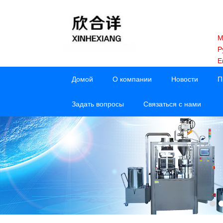
M
Р
E
Домой
О компании
Новости
П
Задать вопросы
Связаться с нами