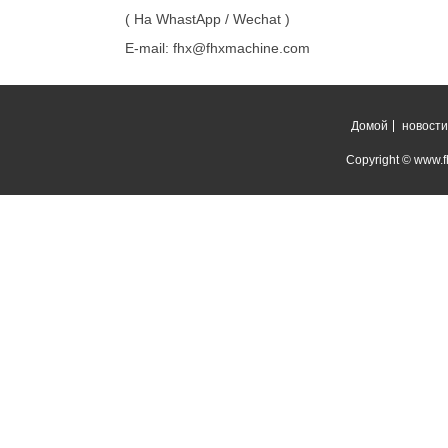
( На WhastApp / Wechat )
E-mail: fhx@fhxmachine.com
Домой
новости
Copyright © www.fh