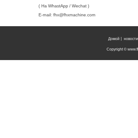
( На WhastApp / Wechat )
E-mail: fhx@fhxmachine.com
Домой
новости
Copyright © www.fh