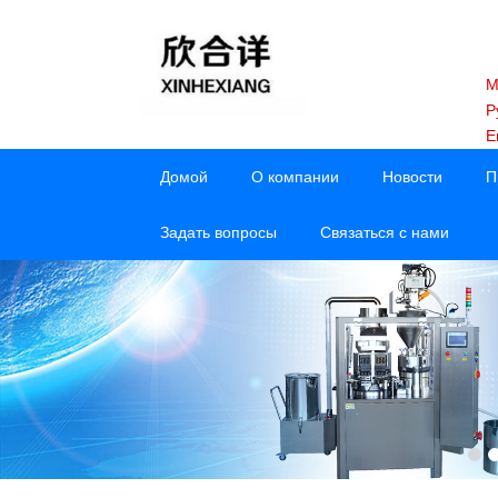
M
Р
E
Домой
О компании
Новости
П
Задать вопросы
Связаться с нами