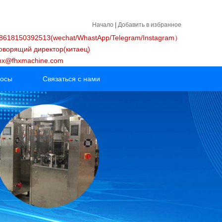
Начало
|
Добавить в избранное
618150392513(wechat/WhastApp/Telegram/Instagram）
оворящий директор(китаец)
fhx@fhxmachine.com
росы
Связаться с нами