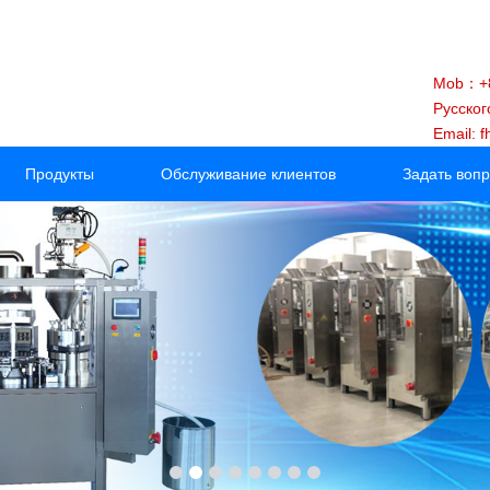
Mob：+8
Русског
Email: 
Продукты
Обслуживание клиентов
Задать воп