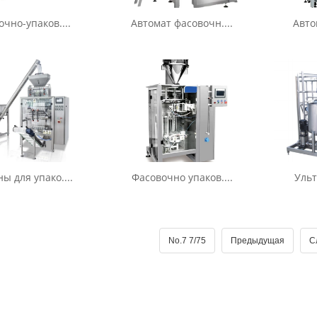
чно-упаков....
Автомат фасовочн....
Авто
 для упако....
Фасовочно упаков....
Ульт
No.7 7/75
Предыдущая
С