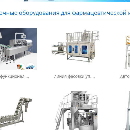
очные оборудования для фармацевтической 
и из Китая
функционал....
линия фасовки уп....
Авто