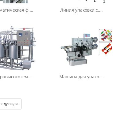
матическая ф....
Линия упаковки с....
равысокотем....
Машина для упако....
ледующая