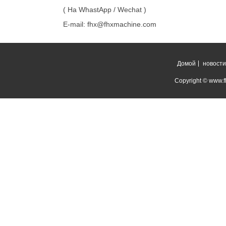
( На WhastApp / Wechat )
E-mail: fhx@fhxmachine.com
Домой
новости
Copyright © www.fh