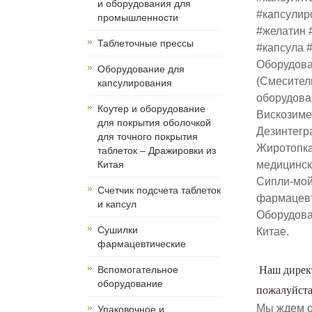
и оборудования для
#капсулир
промышленности
#желатин 
Таблеточные прессы
#капсула 
Оборудова
Оборудование для
(Cмесител
капсулирования
оборудова
Коутер и оборудование
Вискозиме
для покрытия оболочкой
Дезинтегр
для точного покрытия
Жиротопка
таблеток – Дражировки из
Китая
медицинск
Сипли-мой
Счетчик подсчета таблеток
фармацевт
и капсул
Оборудова
Сушилки
Китае.
фармацевтические
Вспомогательное
Наш директ
оборудование
пожалуйста
Мы ждем о
Упаковочное и