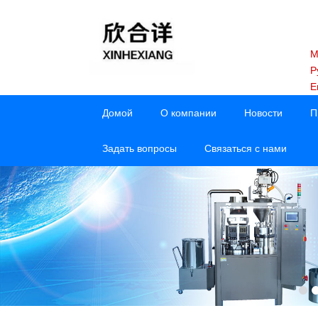
M
Р
E
Домой
О компании
Новости
П
Задать вопросы
Связаться с нами