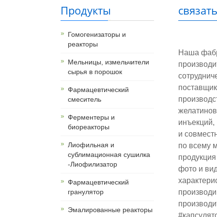
Продукты
связать
Гомогенизаторы и
реакторы
Наша фаб
Мельницы, измельчители
производи
сырья в порошок
сотруднич
поставщик
Фармацевтический
производст
смеситель
желатиновы
Ферментеры и
инъекций,
биореакторы
и совмест
Лиофильная и
по всему м
сублимационная сушилка
продукция
-Лиофилизатор
фото и ви
характери
Фармацевтический
гранулятор
производи
производи
Эмалированные реакторы
#капсулят